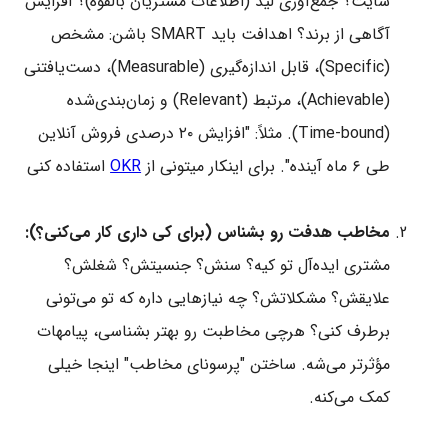
سایت؟ جمع‌آوری لید (اطلاعات مشتریان بالقوه)؟ افزایش
آگاهی از برند؟ اهدافت باید SMART باشن: مشخص
(Specific)، قابل اندازه‌گیری (Measurable)، دست‌یافتنی
(Achievable)، مرتبط (Relevant) و زمان‌بندی‌شده
(Time-bound). مثلاً: "افزایش ۲۰ درصدی فروش آنلاین
طی ۶ ماه آینده". برای اینکار میتونی از
OKR
استفاده کنی
مخاطب هدفت رو بشناس (برای کی داری کار می‌کنی؟):
مشتری ایده‌آل تو کیه؟ سنش؟ جنسیتش؟ شغلش؟
علایقش؟ مشکلاتش؟ چه نیازهایی داره که تو می‌تونی
برطرف کنی؟ هرچی مخاطبت رو بهتر بشناسی، پیامهات
مؤثرتر می‌شه. ساختن "پرسونای مخاطب" اینجا خیلی
کمک می‌کنه.