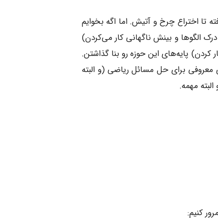
ته تا اختراع چرخ و آتیش. اما اگه بخوایم
رک الگوها و بینش ناگهانی کار می‌کردن)
کردن) پایه‌های این حوزه رو بنا گذاشتن.
اب معروفش "چگونه آن را حل کنیم" (How to Solve It)، چارچوب‌های معروفی برای حل مسائل ریاضی (و البته
لبته مهمه.
ور کنیم: