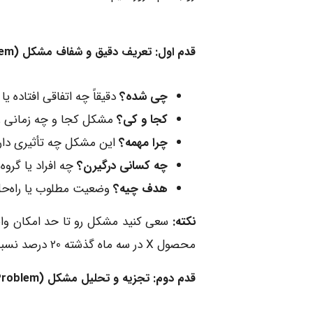
قدم اول: تعریف دقیق و شفاف مشکل (Define the Problem)
چی شده؟
دقیقاً چه اتفاقی افتاده ی
کجا و کی؟
مشکل کجا و چه زمانی ر
چرا مهمه؟
این مشکل چه تأثیری داره
چه کسانی درگیرن؟
چه افراد یا گرو
هدف چیه؟
وضعیت مطلوب یا راه‌حل 
نکته:
سعی کنید مشکل رو تا حد امکان واضح
محصول X در سه ماه گذشته 20 درصد نسبت به دوره مشابه سال قبل کاهش داشته."
قدم دوم: تجزیه و تحلیل مشکل (Analyze the Problem)