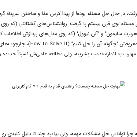
 رفت، در حال حل مسئله بوده! از پیدا کردن غذا و ساختن سرپناه گرف
 مسئله توی قرن بیستم پا گرفت. روانشناس‌های گشتالتی‌ (که روی د
رت سایمون" و "آلن نیوول" (که روی مدل‌های پردازش اطلاعات کار 
ریاضیدانی مثل "جورج پولیا" هم با کت
مهارت به اندازه قدمت بشریته، ولی مطالعه علمی‌ش نسبتاً جدیده و ا
 چرا توانایی حل مشکلات مهمه، ولی بیایید چند تا دلیل کلیدی رو مر