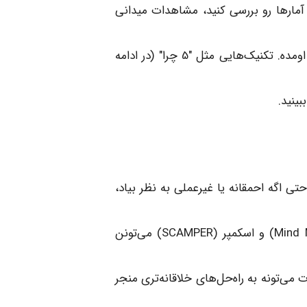
 آمارها رو بررسی کنید، مشاهدات میدانی
فقط به علائم سطحی توجه نکنید. سعی کنید بفهمید چرا این مشکل به وجود اومده. تکنیک‌هایی مثل "5 چرا" (در ادامه
ینید.
تی اگه احمقانه یا غیرعملی به نظر بیاد،
تکنیک‌هایی مثل طوفان فکری (Brainstorming)، نقشه ذهنی (Mind Mapping) و اسکمپر (SCAMPER) می‌تونن
 می‌تونه به راه‌حل‌های خلاقانه‌تری منجر